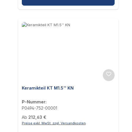
Keramikteil KT M1.5'' KN
P-Nummer:
P0494-752-00001
Regulärer Preis:
Ab
212,63 €
Preise exkl. MwSt. zzgl. Versandkosten