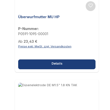
Überwurfmutter MU HP
P-Nummer:
P0591-1095-00001
Regulärer Preis:
Ab
23,43 €
Preise exkl. MwSt. zzgl. Versandkosten
Details