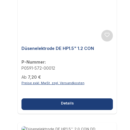
Düsenelektrode DE HP1.5" 1.2 CON
P-Nummer:
P0591-572-00012
Regulärer Preis:
Ab
7,20 €
Preise exkl. MwSt. zzgl. Versandkosten
Details