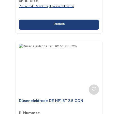
Regulärer Preis:
Ab
10,00 €
Preise exkl. MwSt. zzgl. Versandkosten
Details
Düsenelektrode DE HP1.5" 2.5 CON
P-Nummer: