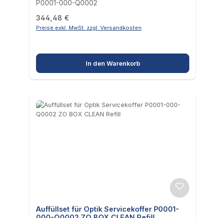
P0001-000-Q0002
Regulärer Preis:
344,48 €
Preise exkl. MwSt. zzgl. Versandkosten
In den Warenkorb
Auffüllset für Optik Servicekoffer P0001-
000-Q0002 ZO BOX CLEAN Refill