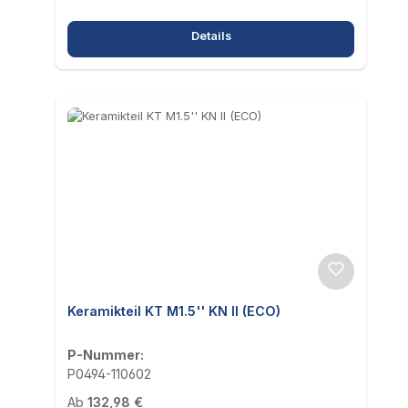
Details
Keramikteil KT M1.5'' KN II (ECO)
P-Nummer:
P0494-110602
Regulärer Preis:
Ab
132,98 €