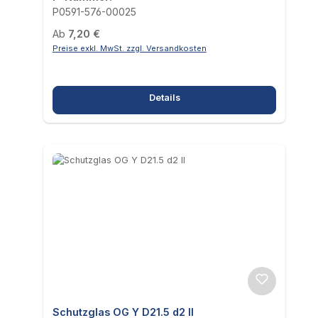
P0591-576-00025
Regulärer Preis:
Ab
7,20 €
Preise exkl. MwSt. zzgl. Versandkosten
Details
Schutzglas OG Y D21.5 d2 II