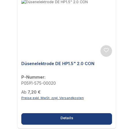
Düsenelektrode DE HP1.5" 2.0 CON
P-Nummer:
P0591-575-00020
Regulärer Preis:
Ab
7,20 €
Preise exkl. MwSt. zzgl. Versandkosten
Details