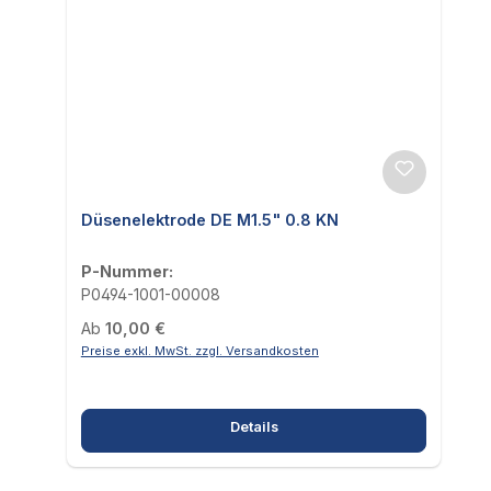
Düsenelektrode DE M1.5" 0.8 KN
P-Nummer:
P0494-1001-00008
Regulärer Preis:
Ab
10,00 €
Preise exkl. MwSt. zzgl. Versandkosten
Details