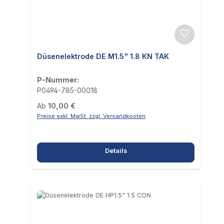
Düsenelektrode DE M1.5" 1.8 KN TAK
P-Nummer:
P0494-785-00018
Regulärer Preis:
Ab
10,00 €
Preise exkl. MwSt. zzgl. Versandkosten
Details