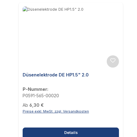
Düsenelektrode DE HP1.5" 2.0
P-Nummer:
P0591-565-00020
Regulärer Preis:
Ab
6,30 €
Preise exkl. MwSt. zzgl. Versandkosten
Details