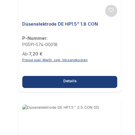
Düsenelektrode DE HP1.5" 1.8 CON
P-Nummer:
P0591-574-00018
Regulärer Preis:
Ab
7,20 €
Preise exkl. MwSt. zzgl. Versandkosten
Details