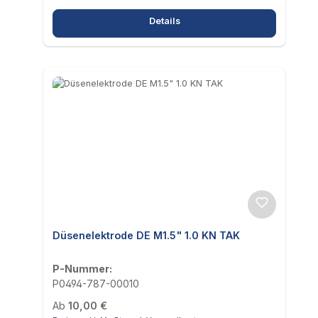
Details
Düsenelektrode DE M1.5" 1.0 KN TAK
P-Nummer:
P0494-787-00010
Regulärer Preis:
Ab
10,00 €