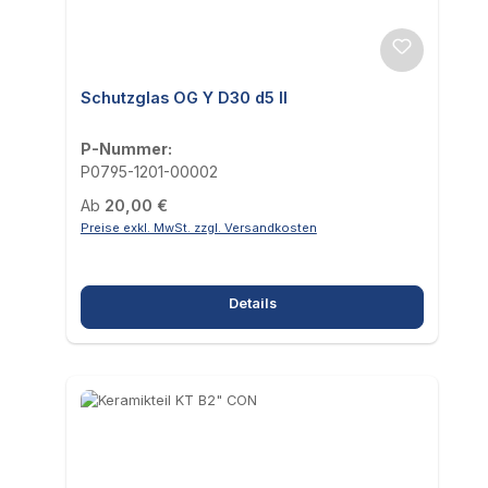
Schutzglas OG Y D30 d5 II
P-Nummer:
P0795-1201-00002
Regulärer Preis:
Ab
20,00 €
Preise exkl. MwSt. zzgl. Versandkosten
Details