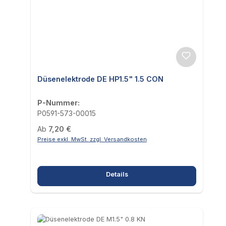
Düsenelektrode DE HP1.5" 1.5 CON
P-Nummer:
P0591-573-00015
Regulärer Preis:
Ab
7,20 €
Preise exkl. MwSt. zzgl. Versandkosten
Details