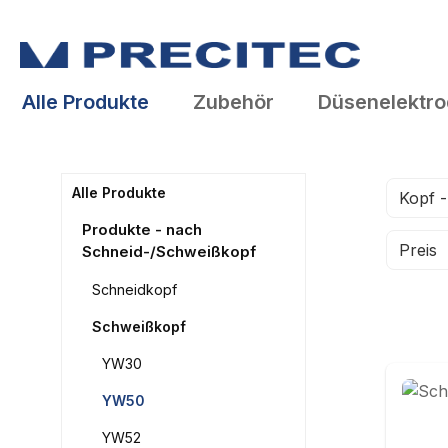
springen
Zur Hauptnavigation springen
Alle Produkte
Zubehör
Düsenelektr
Alle Produkte
Kopf -
Produkte - nach
Preis
Schneid-/Schweißkopf
Schneidkopf
Schweißkopf
YW30
YW50
YW52