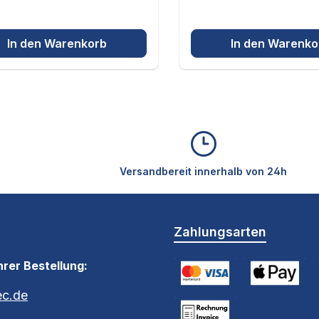
lein)
 Pasteurpipette
 Saughilfe
In den Warenkorb
In den Warenko
icht enthalten aber zusätzlich
mpfohlen:
 Dosenluft (gereinigte,
onisierte Druckluft)
 Mikrofasertücher für Optik
 Handschuhe
 Schutzbrille
Versandbereit innerhalb von 24h
Zahlungsarten
hrer Bestellung:
ec.de
Kreditkarte (via Stripe)
Apple Pay / G
S