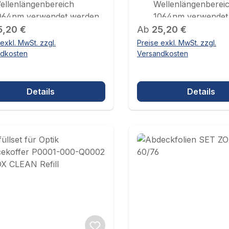
ellenlängenbereich
Wellenlängenberei
064nm verwendet werden
1064nm verwendet
ärer Preis:
Regulärer Preis:
Kompatibel mit IDM
5,20 €
Ab
25,20 €
Anwendungen
exkl. MwSt. zzgl.
Preise exkl. MwSt. zzgl.
transparent au
ndkosten
Versandkosten
Wellenlängen 
1550nm
Details
Details