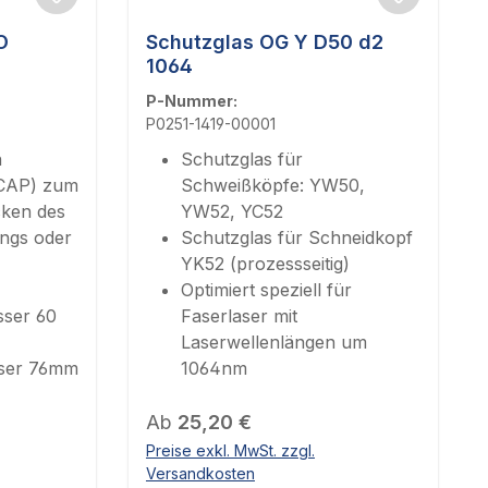
- Schutzbrille
O
Schutzglas OG Y D50 d2
1064
P-Nummer:
P0251-1419-00001
n
Schutzglas für
OCAP) zum
Schweißköpfe: YW50,
cken des
YW52, YC52
angs oder
Schutzglas für Schneidkopf
YK52 (prozessseitig)
Optimiert speziell für
sser 60
Faserlaser mit
Laserwellenlängen um
sser 76mm
1064nm
Regulärer Preis:
Ab
25,20 €
Preise exkl. MwSt. zzgl.
Versandkosten