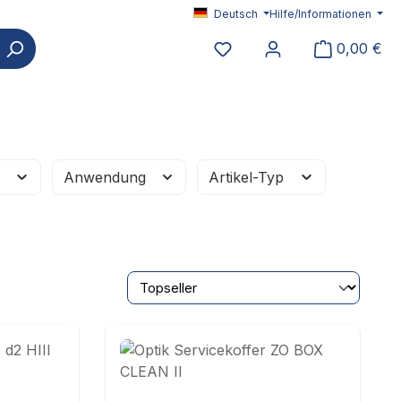
Deutsch
Hilfe/Informationen
Du hast 0 Produkte auf 
0,00 €
e
Anwendung
Artikel-Typ