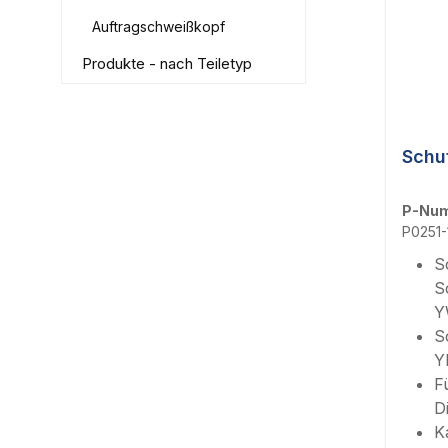
Auftragschweißkopf
Produkte - nach Teiletyp
Schu
P-Nu
P0251
S
S
Y
S
Y
F
D
K