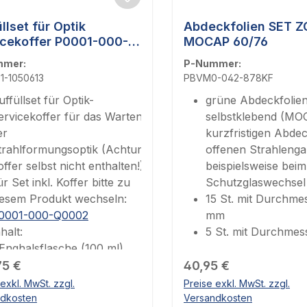
llset für Optik
Abdeckfolien SET Z
icekoffer P0001-000-
MOCAP 60/76
2 ZO BOX CLEAN Refill
mmer:
P-Nummer:
1-1050613
PBVM0-042-878KF
uffüllset für Optik-
grüne Abdeckfolie
ervicekoffer für das Warten
selbstklebend (M
er
kurzfristigen Abde
trahlformungsoptik (Achtung,
offenen Strahleng
offer selbst nicht enthalten!)
beispielsweise beim
ür Set inkl. Koffer bitte zu
Schutzglaswechsel
iesem Produkt wechseln:
15 St. mit Durchme
0001-000-Q0002
mm
nhalt:
5 St. mit Durchme
 Enghalsflasche (100 ml)
ärer Preis:
 Reinigungspapier
Regulärer Preis:
75 €
40,95 €
 Klebe-Schutzfolien (MOCAP)
exkl. MwSt. zzgl.
Preise exkl. MwSt. zzgl.
 Reinigungspads (groß, mittel,
ndkosten
Versandkosten