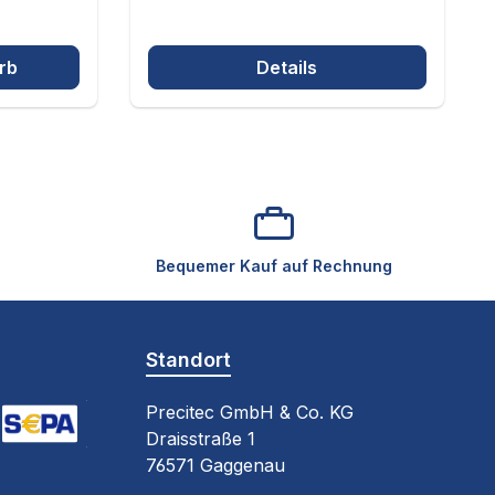
rb
Details
Bequemer Kauf auf Rechnung
Standort
Precitec GmbH & Co. KG
Draisstraße 1
oogle Pay (via Stripe)
EPA-Lastschrift (via Stripe)
76571 Gaggenau