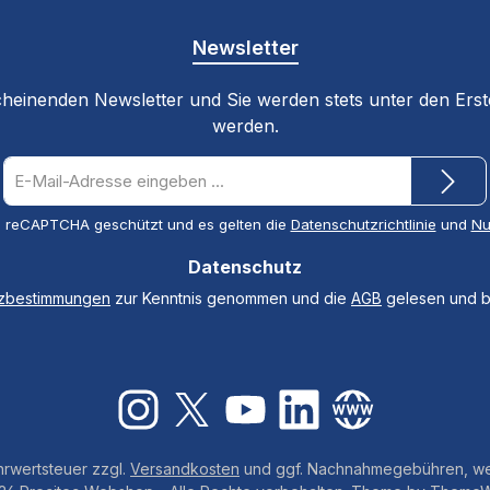
Newsletter
cheinenden Newsletter und Sie werden stets unter den Ers
werden.
E-
Mail-
Adresse
ch reCAPTCHA geschützt und es gelten die
Datenschutzrichtlinie
und
Nu
*
Datenschutz
tzbestimmungen
zur Kenntnis genommen und die
AGB
gelesen und bi
Instagram
X / Twitter
YouTube
LinkedIn
Website
ehrwertsteuer zzgl.
Versandkosten
und ggf. Nachnahmegebühren, we