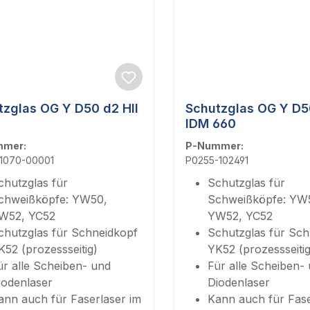
tzglas OG Y D50 d2 HII
Schutzglas OG Y D50
IDM 660
mmer:
P-Nummer:
-1070-00001
P0255-102491
chutzglas für
Schutzglas für
chweißköpfe: YW50,
Schweißköpfe: YW
W52, YC52
YW52, YC52
chutzglas für Schneidkopf
Schutzglas für Sch
K52 (prozessseitig)
YK52 (prozessseitig
ür alle Scheiben- und
Für alle Scheiben-
iodenlaser
Diodenlaser
ann auch für Faserlaser im
Kann auch für Fase