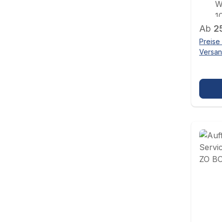
W
1
Regul
Ab
2
Preise 
Versa