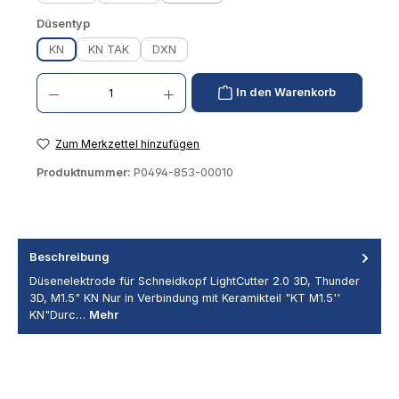
auswählen
Düsentyp
KN
KN TAK
DXN
Produkt Anzahl: Gib den gewünschten Wert ein oder benutze die Schaltflächen um die 
In den Warenkorb
Zum Merkzettel hinzufügen
Produktnummer:
P0494-853-00010
Beschreibung
Düsenelektrode für Schneidkopf LightCutter 2.0 3D, Thunder
3D, M1.5" KN Nur in Verbindung mit Keramikteil "KT M1.5''
KN"Durc…
Mehr