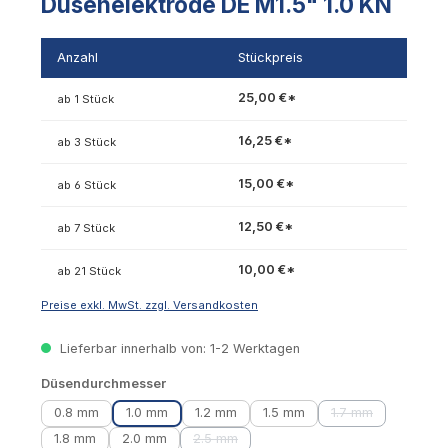
Düsenelektrode DE M1.5" 1.0 KN
Anzahl
Stückpreis
25,00 €*
ab 1 Stück
16,25 €*
ab 3 Stück
15,00 €*
ab 6 Stück
12,50 €*
ab 7 Stück
10,00 €*
ab 21 Stück
Preise exkl. MwSt. zzgl. Versandkosten
Lieferbar innerhalb von: 1-2 Werktagen
auswählen
Düsendurchmesser
0.8 mm
1.0 mm
1.2 mm
1.5 mm
1.7 mm
(Diese Option ist 
1.8 mm
2.0 mm
2.5 mm
(Diese Option ist zurzeit nicht verfügbar.)