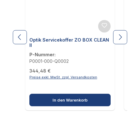
Optik Servicekoffer ZO BOX CLEAN
Abde
II
P-Nummer:
P-Nu
P0001-000-Q0002
PBVM
Regulärer Preis:
Regul
344,48 €
40,9
Preise exkl. MwSt. zzgl. Versandkosten
Preise
In den Warenkorb