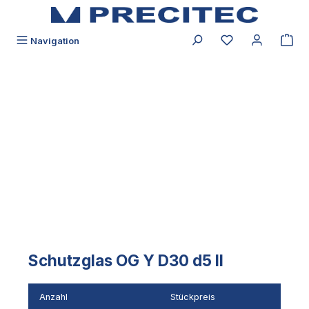
alt springen
Du hast 0 Produk
Navigation
Bildergalerie überspringen
Schutzglas OG Y D30 d5 II
Anzahl
Stückpreis