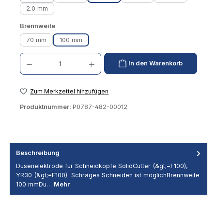
(Diese Option ist zurzeit nicht verfügbar.)
2.0 mm
auswählen
Brennweite
70 mm
100 mm
Produkt Anzahl: Gib den gewünschten Wert ein oder benutze die Schaltflächen um die 
In den Warenkorb
Zum Merkzettel hinzufügen
Produktnummer:
P0787-482-00012
Beschreibung
Düsenelektrode für Schneidköpfe SolidCutter (&gt;=F100),
YR30 (&gt;=F100) Schräges Schneiden ist möglichBrennweite
100 mmDu…
Mehr