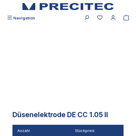
alt springen
Du hast 0 Produk
Navigation
Bildergalerie überspringen
Düsenelektrode DE CC 1.05 II
Anzahl
Stückpreis