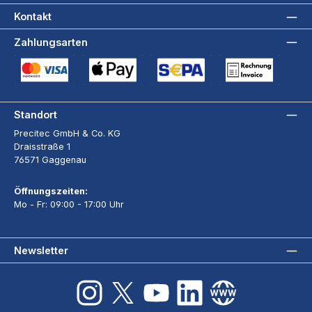
Kontakt
Zahlungsarten
Kreditkarte (via Stripe)
Apple Pay / Google Pay (via Stripe)
SEPA-Lastschrift (via Stripe)
Rechnung
Standort
Precitec GmbH & Co. KG
Draisstraße 1
76571 Gaggenau
Öffnungszeiten:
Mo - Fr: 09:00 - 17:00 Uhr
Newsletter
Instagram
X / Twitter
YouTube
LinkedIn
Website