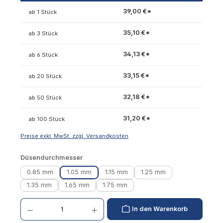
39,00 €*
ab 1 Stück
35,10 €*
ab 3 Stück
34,13 €*
ab 6 Stück
33,15 €*
ab 20 Stück
32,18 €*
ab 50 Stück
31,20 €*
ab 100 Stück
Preise exkl. MwSt. zzgl. Versandkosten
auswählen
Düsendurchmesser
0.85 mm
1.05 mm
1.15 mm
1.25 mm
1.35 mm
1.65 mm
1.75 mm
Produkt Anzahl: Gib den gewünschten Wert ein oder benutze die Schaltflächen um die 
In den Warenkorb